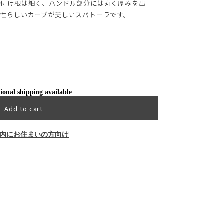
の付け根は細く、ハンドル部分には丸く厚みを出
性らしいカーブが美しいスパトーラです。
ional shipping available
Add to cart
内にお住まいの方向け