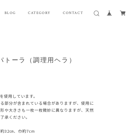
BLOG
CATEGORY
CONTACT
パトーラ（調理用ヘラ）
を使用しています。
残る部分が含まれている場合がありますが、使用に
、形や大きさも一枚一枚微妙に異なりますが、天然
ご了承ください。
32㎝、巾約7cm