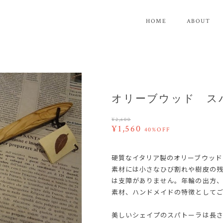
HOME
ABOUT
オリーブウッド ス
¥2,600
¥1,560
40%OFF
硬質なイタリア製のオリーブウッド
素材には小さなひび割れや樹皮の
は支障がありません。年輪の出方
素材、ハンドメイドの特徴として
美しいシェイプのスパトーラは長さ約