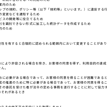
案内のため
ョップの規約、ポリシー等（以下「規約等」といいます。）に違反する
の変更などを通知するため
ビスの開発等に役立てるため
個別を識別できない形式に加工した統計データを作成するため
的のため
連性を有すると合理的に認められる範囲内において変更することがあり
令により許容される場合を除き、お客様の同意を得ず、利用目的の達成
せん。
ために必要がある場合であって、お客様の同意を得ることが困難である
育成の推進のために特に必要がある場合であって、お客様の同意を得る
はその委託を受けた者が法令の定める事務を遂行することに対して協力
おそれがあるとき
偽りその他不正の手段により取得しません。