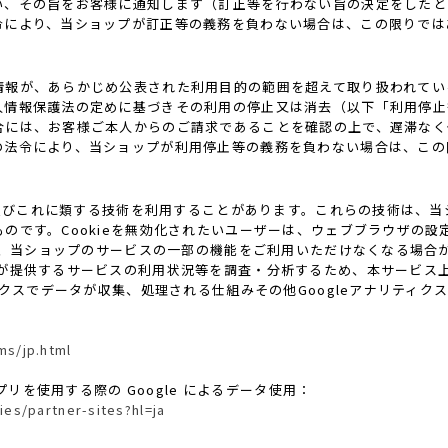
い、その旨をお客様に通知します（訂正等を行わない旨の決定をしたと
令により、当ショップが訂正等の義務を負わない場合は、この限りでは
情報が、あらかじめ公表された利用目的の範囲を超えて取り扱われてい
人情報保護法の定めに基づきその利用の停止又は消去（以下「利用停止
合には、お客様ご本人からのご請求であることを確認の上で、遅滞なく
の法令により、当ショップが利用停止等の義務を負わない場合は、この
ie及びこれに類する技術を利用することがあります。これらの技術は、
です。Cookieを無効化されたいユーザーは、ウェブブラウザの設定
ると、当ショップのサービスの一部の機能をご利用いただけなくなる場合
供するサービスの利用状況等を調査・分析するため、本サービス上に Goo
ティクスでデータが収集、処理される仕組みその他Googleアナリティ
ms/jp.html
プリを使用する際の Google によるデータ使用：
ies/partner-sites?hl=ja