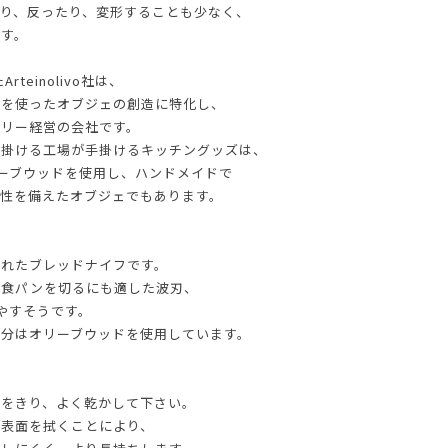
り、反ったり、変形することも少なく、
す。
teinolivo社は、
材を使ったオブジェの創造に特化し、
ミリー経営の会社です。
手掛ける工場が手掛けるキッチングッズは、
リーブウッドを使用し、ハンドメイドで
性を備えたオブジェでもあります。
されたブレッドナイフです。
な食パンを切るにも適した波刃、
やすそうです。
分はオリーブウッドを使用しています。
て
けをきり、よく乾かして下さい。
て表面を拭くことにより、