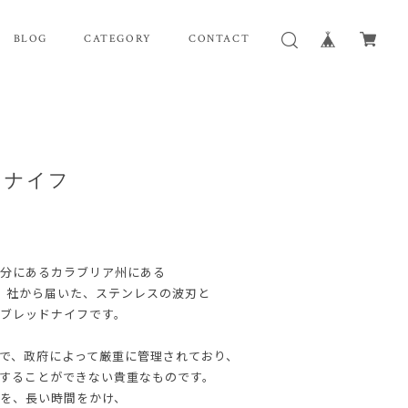
BLOG
CATEGORY
CONTACT
ッド ナイフ
部分にあるカラブリア州にある
リーボ）社から届いた、ステンレスの波刃と
ブレッドナイフです。
で、政府によって厳重に管理されており、
することができない貴重なものです。
を、長い時間をかけ、