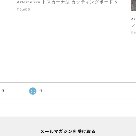
Arteinolivo トスカーナ型 カッティングボード S
¥5,600
A
フ
¥1
0
0
メールマガジンを受け取る