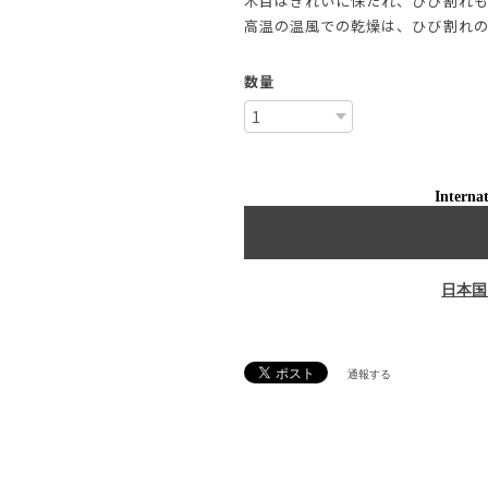
木目はきれいに保たれ、ひび割れ
高温の温風での乾燥は、ひび割れ
数量
Internat
日本国
通報する