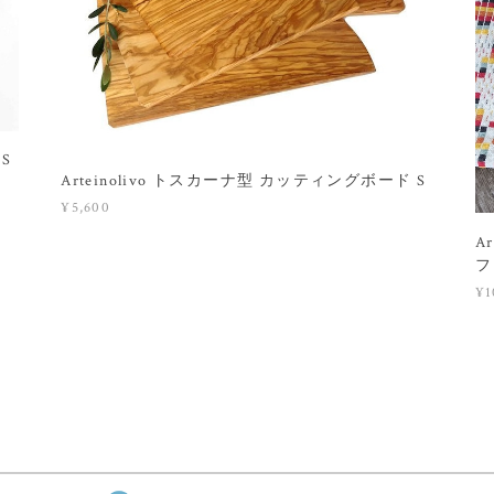
S
Arteinolivo トスカーナ型 カッティングボード S
¥5,600
A
フ
¥1