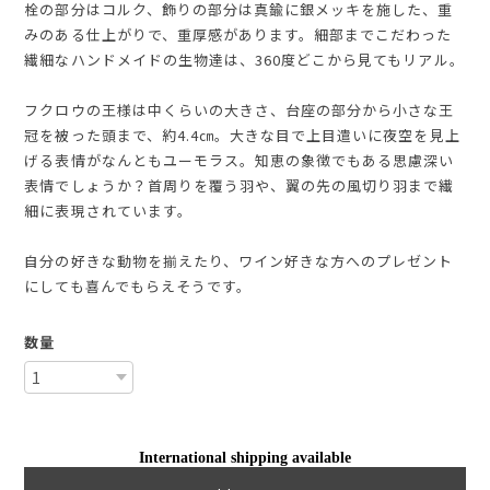
栓の部分はコルク、飾りの部分は真鍮に銀メッキを施した、重
みのある仕上がりで、重厚感があります。細部までこだわった
繊細なハンドメイドの生物達は、360度どこから見てもリアル。
フクロウの王様は中くらいの大きさ、台座の部分から小さな王
冠を被った頭まで、約4.4㎝。大きな目で上目遣いに夜空を見上
げる表情がなんともユーモラス。知恵の象徴でもある思慮深い
表情でしょうか？首周りを覆う羽や、翼の先の風切り羽まで繊
細に表現されています。
自分の好きな動物を揃えたり、ワイン好きな方へのプレゼント
にしても喜んでもらえそうです。
数量
International shipping available