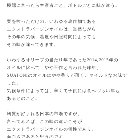
極端に言ったら生産者ごと、ボトルごとに味が違う。
実を搾っただけの、いわゆる農作物である
エクストラバージンオイルは、当然ながら
その年の気候、温度や日照時間によっても
その味が違ってきます。
いわゆるオリーブの当たり年であった
2014,2015
年の
オイルに比べて、やや不作と言われた昨年、
SUATONI
のオイルはやや香りが薄く、マイルドなお味で
した。
気候条件によっては、辛くて子供には食べづらい年も
あるとのこと。
均質が好まれる日本の市場ですが、
言ってみれば、この味の違いこそが
エクストラバージンオイルの個性であり、
面白さであると思うのです。