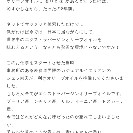
オリーブオイルに”香りと味”があると知ったのは、
恥ずかしながら、たったの8年前。
ネットでサックッと検索しただけで…
気が付けば今では、日本に居ながらにして、
世界中のエクストラバージンオリーブオイルを
味わえるという、なんとも贅沢な環境じゃないですか！！
このお仕事をスタートさせた当時、
事務所のある表参道界隈のカジュアルイタリアンの
シェフ
M
氏が、利きオリーブオイルを準備してくださいま
した。
もちろん全てがエクストラバージンオリーブオイルです。
プーリア産、シチリア産、サルディーニア産、トスカーナ
産、
今ではどれがどんなお味だったのか忘れてしまいました
が、
柔らかな草のような香りや、青いトマトの香り、