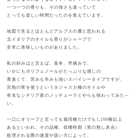
一つ一つの香りも、その強さも違っていて
とっても楽しい時間だったのを覚えています。
の
地図で見るとほとんどアルプス
麓と思われる
北イタリアのオイルも香りがシャープで
非常に美味しいものがありました。
私の好みはと言えば、基本、早摘みで、
いかにもポリフェノールがたっぷりな感じの
青臭くて、苦みも辛みも強いスパイシータイプですが、
完熟の実を使うというタジャスカ種のオイルや
有名なシチリア産のノッチェーラとやらも味わってみた～
い。
一口にオリーブと言っても栽培種だけでも
1,200
種以上
あるといわれ、その品種、収穫時期（実の熟し具合）
処理される際の速度や扱い方によって、